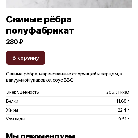
Свиные рёбра
полуфабрикат
280 ₽
В корзину
Свиные рёбра, маринованные с горчицей и перцем, в
вакуумной упаковке, соус BBQ
Энерг. ценность
286.31 ккал
Белки
11.68 г
Жиры
22.4 г
Углеводы
9.51 г
Мы рекомендуем