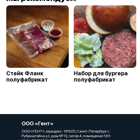
Стейк Фланк
Набор для бургера
полуфабрикат
полуфабрикат
ООО «Гент»
ООО «ГЕНТ», юрадрес: 191025, Санкт-Петербург г,
Рубинштейна ул, дом № 12, литер А, помещение 13Н.