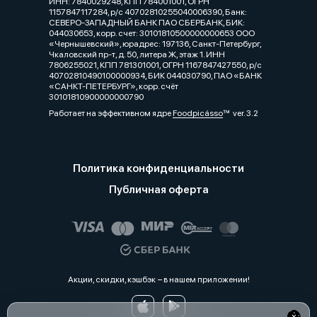
ИНН: 7840029248, КПП 784001001, ОГРН
1157847117284, р/с 40702810255040006390, Банк:
СЕВЕРО-ЗАПАДНЫЙ БАНК ПАО СБЕРБАНК, БИК:
044030653, корр. счет: 30101810500000000653 ООО
«Чернышевский», юрадрес: 197136, Санкт-Петербург,
Чкаловский пр-т, д. 50, литера Ж, этаж 1. ИНН
7806255021, КПП 781301001, ОГРН 1167847427550, р/с
40702810490100000934, БИК 044030790, ПАО «БАНК
«САНКТ-ПЕТЕРБУРГ», корр. счёт
30101810900000000790
Работает на эффективном ядре
Foodpicásso
ver. 3.2
Политика конфиденциальности
Публичная оферта
Акции, скидки, кэшбэк − в нашем приложении!