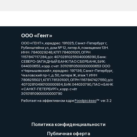
ООО «Гент»
ООО «ГЕНТ», юрадрес: 191025, Санкт-Петербург г,
Рубинштейна ул, дом № 12, литер А, помещение 13Н.
ИНН: 7840029248, КПП 784001001, ОГРН
1157847117284, р/с 40702810255040006390, Банк:
СЕВЕРО-ЗАПАДНЫЙ БАНК ПАО СБЕРБАНК, БИК:
044030653, корр. счет: 30101810500000000653 ООО
«Чернышевский», юрадрес: 197136, Санкт-Петербург,
Чкаловский пр-т, д. 50, литера Ж, этаж 1. ИНН
7806255021, КПП 781301001, ОГРН 1167847427550, р/с
40702810490100000934, БИК 044030790, ПАО «БАНК
«САНКТ-ПЕТЕРБУРГ», корр. счёт
30101810900000000790
Работает на эффективном ядре
Foodpicásso
ver. 3.2
Политика конфиденциальности
Публичная оферта