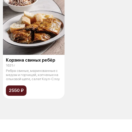
Корзина свиных ребёр
1631 г
Ребра свиные, маринованные с
медом и горчицей, копченые на
ольховой щепе, салат Коул-Слоу
2550 ₽