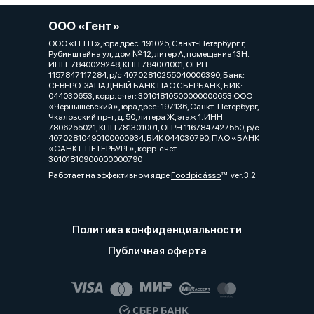
ООО «Гент»
ООО «ГЕНТ», юрадрес: 191025, Санкт-Петербург г,
Рубинштейна ул, дом № 12, литер А, помещение 13Н.
ИНН: 7840029248, КПП 784001001, ОГРН
1157847117284, р/с 40702810255040006390, Банк:
СЕВЕРО-ЗАПАДНЫЙ БАНК ПАО СБЕРБАНК, БИК:
044030653, корр. счет: 30101810500000000653 ООО
«Чернышевский», юрадрес: 197136, Санкт-Петербург,
Чкаловский пр-т, д. 50, литера Ж, этаж 1. ИНН
7806255021, КПП 781301001, ОГРН 1167847427550, р/с
40702810490100000934, БИК 044030790, ПАО «БАНК
«САНКТ-ПЕТЕРБУРГ», корр. счёт
30101810900000000790
Работает на эффективном ядре
Foodpicásso
ver. 3.2
Политика конфиденциальности
Публичная оферта