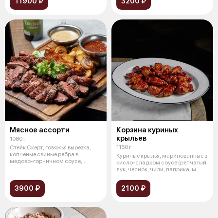
11900 ₽
3200 ₽
Мясное ассорти
Корзина куриных
крыльев
1080 г
1150 г
Стейк Скерт, говяжья вырезка,
копченые свиные ребра в
Куриные крылья, маринованные в
медово-горчичном соусе,
кисло-сладком соусе (репчатый
жареный карт
лук, чеснок, чили, паприка, м
3900 ₽
2100 ₽