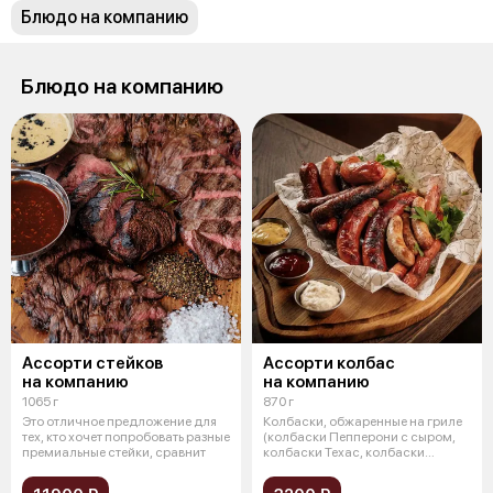
Блюдо на компанию
Блюдо на компанию
Ассорти стейков
Ассорти колбас
на компанию
на компанию
1065 г
870 г
Это отличное предложение для
Колбаски, обжаренные на гриле
тех, кто хочет попробовать разные
(колбаски Пепперони с сыром,
премиальные стейки, сравнит
колбаски Техас, колбаски
Краинс