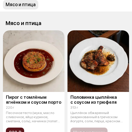
Мясо и птица
Мясо и птица
Пирог с томлёным
Половинка цыплёнка
ягнёнком и соусом порто
с соусом из трюфеля
220 г
313 г
Песочное тесто (мука, масло
Цыплёнок обжаренный
сливочное, яйцо куриное,
(маринованный в греческом
сметана, соль), начинка (лопатка
йогурте, соли, перце, красном
ягнё
луке, петрушке