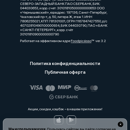
СЕВЕРО-ЗАПАДНЫЙ БАНК ПАО СБЕРБАНК, БИК:
044030653, корр. счет: 30101810500000000653 ООО
«Чернышевский», юрадрес: 197136, Санкт-Петербург,
Чкаловский пр-т, д. 50, литера Ж, этаж 1. ИНН
7806255021, КПП 781301001, ОГРН 1167847427550, р/с
40702810490100000934, БИК 044030790, ПАО «БАНК
«САНКТ-ПЕТЕРБУРГ», корр. счёт
30101810900000000790
Работает на эффективном ядре
Foodpicásso
ver. 3.2
Политика конфиденциальности
Публичная оферта
Акции, скидки, кэшбэк − в нашем приложении!
Мы используем куки.
Пользуясь сайтом, вы даёте согласие на