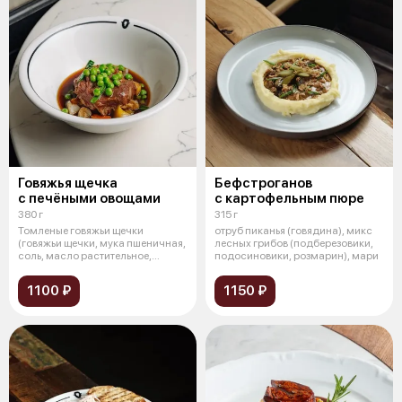
Говяжья щечка
Бефстроганов
с печёными овощами
с картофельным пюре
380 г
315 г
Томленые говяжьи щечки
отруб пиканья (говядина), микс
(говяжьи щечки, мука пшеничная,
лесных грибов (подберезовики,
соль, масло растительное,
подосиновики, розмарин), мари
морковь,
1100 ₽
1150 ₽