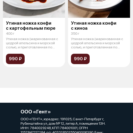
Утиная ножка конфи
Утиная ножка конфи
с картофельным пюре
с киноа
400 г
350 г
Утиная ножка (маринованная с
Утиная ножка (маринованная с
цедрой апельсина и морской
цедрой апельсина и морской
солью, и приготовленная по
солью, и приготовленная по
техноло
техноло
990 ₽
990 ₽
ООО «Гент»
ООО «ГЕНТ», юрадрес: 191025, Санкт-Петербург г,
Рубинштейна ул, дом № 12, литер А, помещение 13Н.
ИНН: 7840029248, КПП 784001001, ОГРН
1157847117284, р/с 40702810255040006390, Банк: