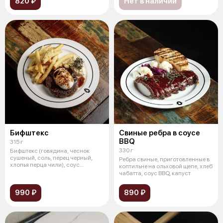
820 ₽
Нет в наличии
Бифштекс
Свиные ребра в соусе
BBQ
315 г
330 г
Бифштекс (говядина, чеснок
сушеный, соль, перец черный,
Ребра свиные, приготовленные в
хлопья перца чили), соус
коптильне на ольховой щепе, хлеб
ремулад (
чабатта, соус BBQ, капуст
990 ₽
890 ₽