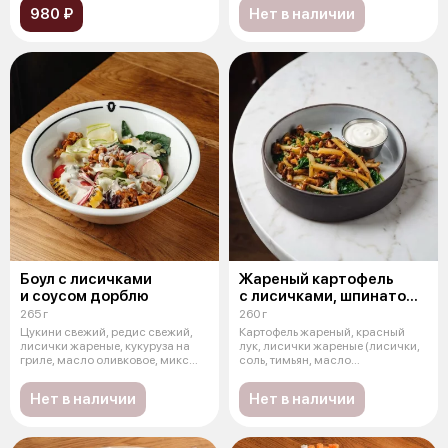
980 ₽
Нет в наличии
Боул с лисичками
Жареный картофель
и соусом дорблю
с лисичками, шпинатом
и сметаной
265 г
260 г
Цукини свежий, редис свежий,
Картофель жареный, красный
лисички жареные, кукуруза на
лук, лисички жареные (лисички,
гриле, масло оливковое, микс
соль, тимьян, масло
сал
растительное
Нет в наличии
Нет в наличии