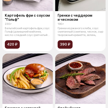
Картофель фри с соусом
Гренки с чеддером
"Гольф"
и чесноком
230 г
190 г
Бельгийский картофель фри,соус
Гренки из ржаного хлеба, соус
Гольф (домашний майонез,
сметанный (сметана, чеснок, сыр
кисло-сладкий соус (репчатый
творожный креметта, зелень,
лук,
420 ₽
390 ₽