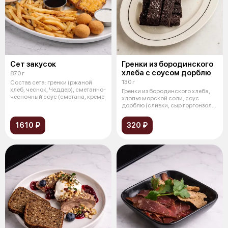
Сет закусок
Гренки из бородинского
хлеба с соусом дорблю
870 г
130 г
Состав сета: гренки (ржаной
хлеб, чеснок, Чеддер), сметанно-
Гренки из бородинского хлеба,
чесночный соус (сметана, креме
хлопья морской соли, соус
дорблю (сливки, сыр горгонзола,
со
1610 ₽
320 ₽