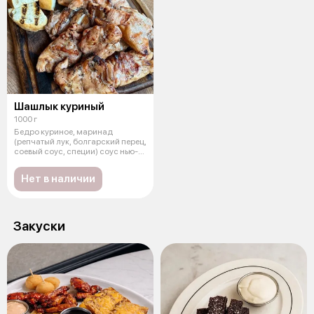
Шашлык куриный
1000 г
Бедро куриное, маринад
(репчатый лук, болгарский перец,
соевый соус, специи) соус нью-
йорк
Нет в наличии
Закуски