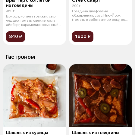
Брюггер с котлетой
Стейк Скерт
из говядины
200 г
360 г
Говядина диафрагма
обжаренная, соус Нью-Йорк
Бриошь, котлета говяжья, сыр
(томаты в собственном соку, соус
чеддер, томаты свежие, салат
Устричный,
айсберг, карамелизированный
лук,
840 ₽
1600 ₽
Гастроном
Шашлык из курицы
Шашлык из говядины