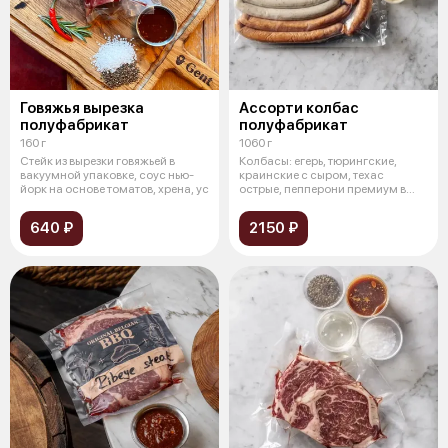
Говяжья вырезка
Ассорти колбас
полуфабрикат
полуфабрикат
160 г
1060 г
Стейк из вырезки говяжьей в
Колбасы: егерь, тюрингские,
вакуумной упаковке, соус нью-
краинские с сыром, техас
йорк на основе томатов, хрена, ус
острые, пепперони премиум в
вакуумной
640 ₽
2150 ₽