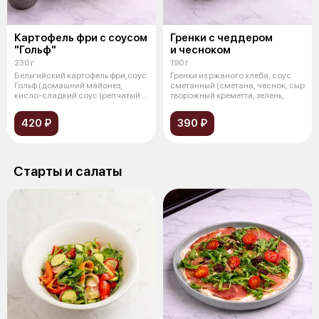
Картофель фри с соусом
Гренки с чеддером
"Гольф"
и чесноком
230 г
190 г
Бельгийский картофель фри,соус
Гренки из ржаного хлеба, соус
Гольф (домашний майонез,
сметанный (сметана, чеснок, сыр
кисло-сладкий соус (репчатый
творожный креметта, зелень,
лук,
420 ₽
390 ₽
Старты и салаты