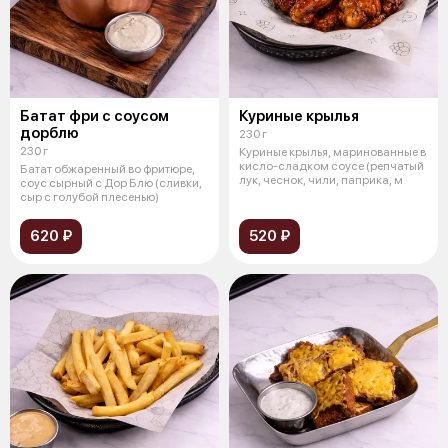
Батат фри с соусом
Куриные крылья
дорблю
230 г
230 г
Куриные крылья, маринованные в
кисло-сладком соусе (репчатый
Батат обжаренный во фритюре,
лук, чеснок, чили, паприка, м
соус сырный с Дор Блю (сливки,
сыр с голубой плесенью)
620 ₽
520 ₽