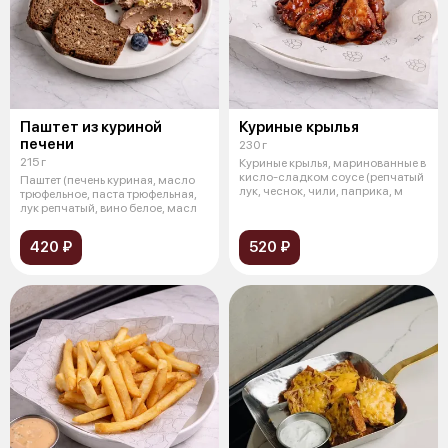
Паштет из куриной
Куриные крылья
печени
230 г
215 г
Куриные крылья, маринованные в
кисло-сладком соусе (репчатый
Паштет (печень куриная, масло
лук, чеснок, чили, паприка, м
трюфельное, паста трюфельная,
лук репчатый, вино белое, масл
420 ₽
520 ₽