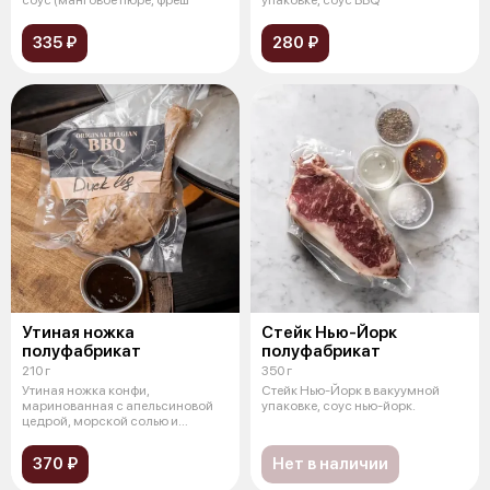
335 ₽
280 ₽
Утиная ножка
Стейк Нью-Йорк
полуфабрикат
полуфабрикат
210 г
350 г
Утиная ножка конфи,
Стейк Нью-Йорк в вакуумной
маринованная с апельсиновой
упаковке, соус нью-йорк.
цедрой, морской солью и
лавровым листом, в
370 ₽
Нет в наличии