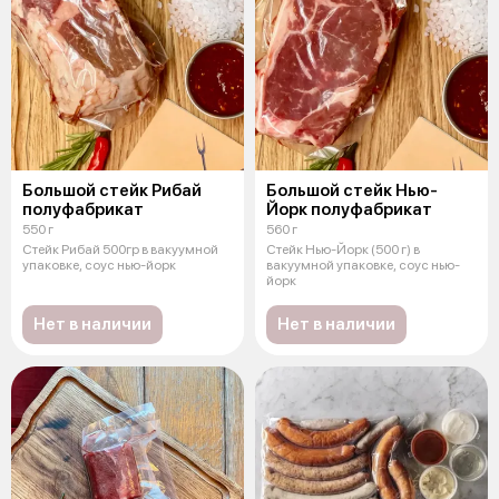
Большой стейк Рибай
Большой стейк Нью-
полуфабрикат
Йорк полуфабрикат
550 г
560 г
Стейк Рибай 500гр в вакуумной
Стейк Нью-Йорк (500 г) в
упаковке, соус нью-йорк
вакуумной упаковке, соус нью-
йорк
Нет в наличии
Нет в наличии