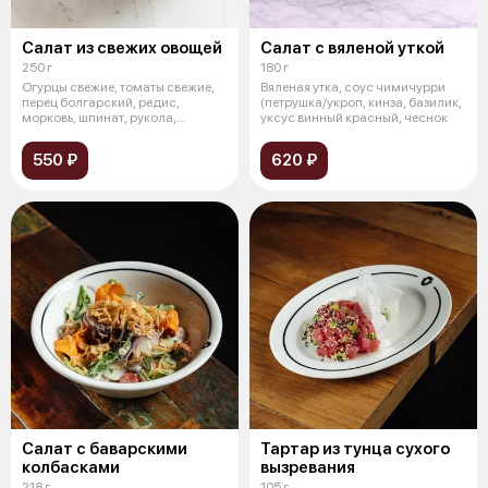
Салат из свежих овощей
Салат с вяленой уткой
250 г
180 г
Огурцы свежие, томаты свежие,
Вяленая утка, соус чимичурри
перец болгарский, редис,
(петрушка/укроп, кинза, базилик,
морковь, шпинат, рукола,
уксус винный красный, чеснок
горошек зе
550 ₽
620 ₽
Салат с баварскими
Тартар из тунца сухого
колбасками
вызревания
218 г
105 г