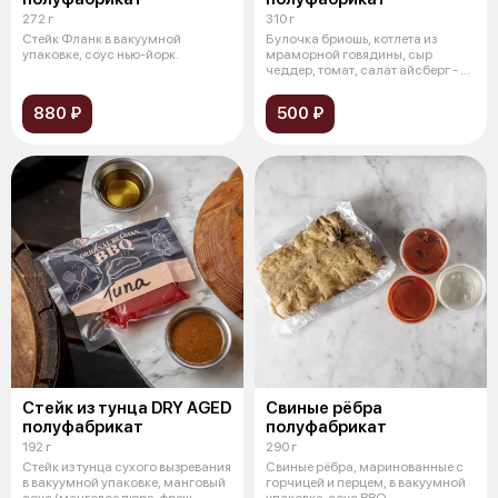
272 г
310 г
Стейк Фланк в вакуумной
Булочка бриошь, котлета из
упаковке, соус нью-йорк.
мраморной говядины, сыр
чеддер, томат, салат айсберг - в
вакуум
880 ₽
500 ₽
Стейк из тунца DRY AGED
Свиные рёбра
полуфабрикат
полуфабрикат
192 г
290 г
Стейк из тунца сухого вызревания
Свиные рёбра, маринованные с
в вакуумной упаковке, манговый
горчицей и перцем, в вакуумной
соус (манговое пюре, фреш
упаковке, соус BBQ