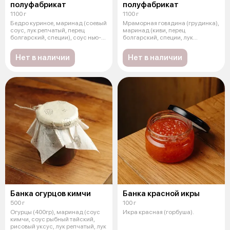
полуфабрикат
полуфабрикат
1100 г
1100 г
Бедро куриное, маринад (соевый
Мраморная говядина (грудинка),
соус, лук репчатый, перец
маринад (киви, перец
болгарский, специи), соус нью-
болгарский, специи, лук
йор
репчатый, тома
Нет в наличии
Нет в наличии
Банка огурцов кимчи
Банка красной икры
500 г
100 г
Огурцы (400гр), маринад (соус
Икра красная (горбуша).
кимчи, соус рыбный тайский,
рисовый уксус, лук репчатый, лук