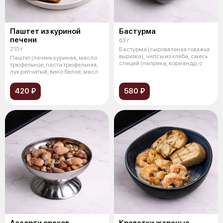
Паштет из куриной
Бастурма
печени
63 г
215 г
Бастурма (сыровяленая говяжья
вырезка), чипсы из хлеба, смесь
Паштет (печень куриная, масло
специй (паприка, кориандр, с
трюфельное, паста трюфельная,
лук репчатый, вино белое, масл
420 ₽
580 ₽
Ассорти орехов
Креветки жареные