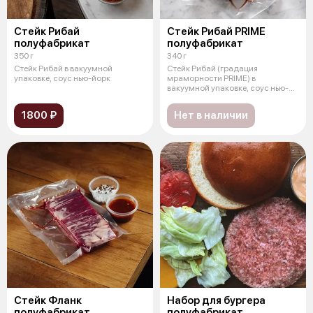
Стейк Рибай
Стейк Рибай PRIME
полуфабрикат
полуфабрикат
350 г
340 г
Стейк Рибай в вакуумной
Стейк Рибай (градация
упаковке, соус нью-йорк
мраморности PRIME) в
вакуумной упаковке, соус нью-
йорк
1800 ₽
Нет в наличии
Стейк Фланк
Набор для бургера
полуфабрикат
полуфабрикат