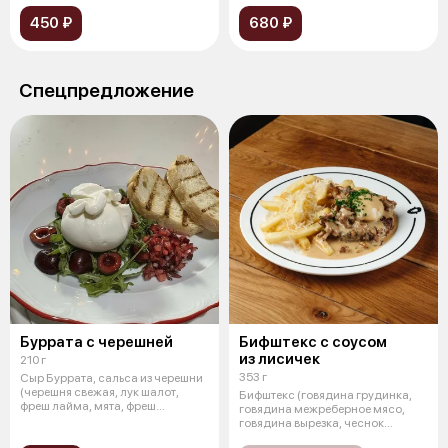
450 ₽
680 ₽
Спецпредложение
Буррата с черешней
Бифштекс c соусом
из лисичек
210 г
353 г
Сыр Буррата, сальса из черешни
(черешня свежая, лук шалот,
Бифштекс (говядина грудинка,
фреш лайма, мята, фреш
говядина межреберное мясо,
апельсин
говядина вырезка, чеснок
сушеный,