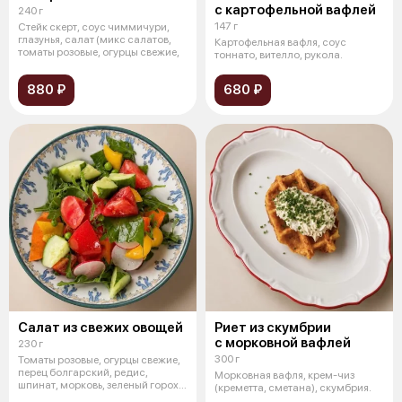
с картофельной вафлей
240 г
147 г
Стейк скерт, соус чиммичури,
глазунья, салат (микс салатов,
Картофельная вафля, соус
томаты розовые, огурцы свежие,
тоннато, вителло, рукола.
880 ₽
680 ₽
Салат из свежих овощей
Риет из скумбрии
с морковной вафлей
230 г
300 г
Томаты розовые, огурцы свежие,
перец болгарский, редис,
Морковная вафля, крем-чиз
шпинат, морковь, зеленый горох,
(креметта, сметана), скумбрия.
ру