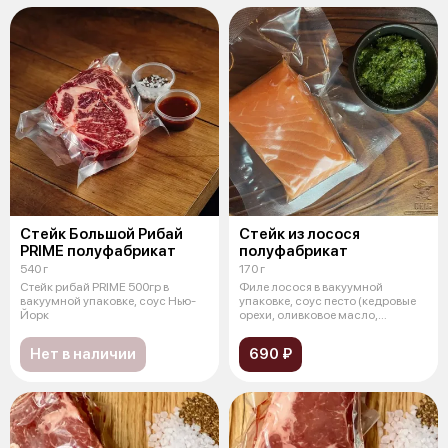
Стейк Большой Рибай
Стейк из лосося
PRIME полуфабрикат
полуфабрикат
540 г
170 г
Стейк рибай PRIME 500гр в
Филе лосося в вакуумной
вакуумной упаковке, соус Нью-
упаковке, соус песто (кедровые
Йорк
орехи, оливковое масло,
базилик, сы
Нет в наличии
690 ₽