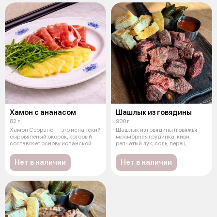
Хамон с ананасом
Шашлык из говядины
82 г
900 г
Хамон Серрано — это испанский
Шашлык из говядины (говяжья
сыровяленый окорок, который
мраморная грудинка, киви,
составляет основу испанской
репчатый лук, соль, перец
кули
болгарский
Нет в наличии
Нет в наличии