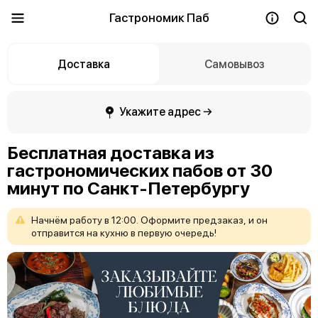
Гастрономик Паб
Доставка
Самовывоз
Укажите адрес →
Бесплатная доставка из
гастрономических пабов от 30
минут по Санкт-Петербургу
Начнём
работу
в
12:00.
Оформите
предзаказ,
и
он
отправится
на
кухню
в
первую
очередь!