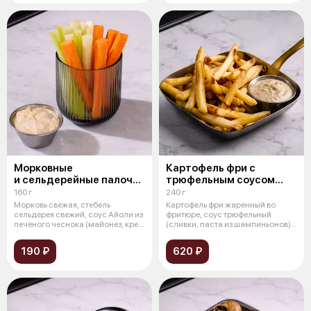
Морковные
Картофель фри с
и сельдерейные палочки
трюфельным соусом
с соусом айоли
и пармезаном
160 г
240 г
Морковь свежая, стебель
Картофель фри жаренный во
сельдерея свежий, соус Айоли из
фритюре, соус трюфельный
печёного чеснока (майонез, крем
(сливки, паста из шампиньонов),
из
сыр пар
190 ₽
620 ₽