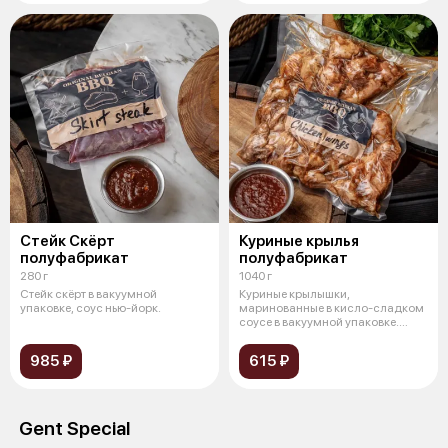
Стейк Скёрт
Куриные крылья
полуфабрикат
полуфабрикат
280 г
1040 г
Стейк скёрт в вакуумной
Куриные крылышки,
упаковке, соус нью-йорк.
маринованные в кисло-сладком
соусе в вакуумной упаковке.
Подаются с кисл
985 ₽
615 ₽
Gent Special