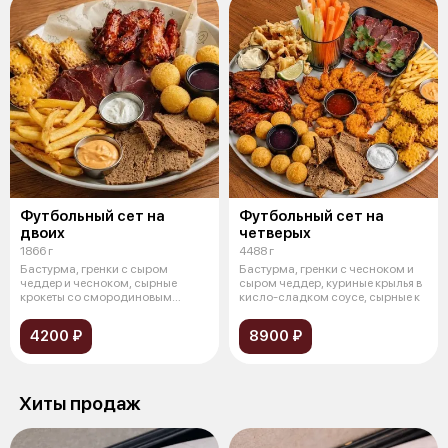
Футбольный сет на
Футбольный сет на
двоих
четверых
1866 г
4488 г
Бастурма, гренки с сыром
Бастурма, гренки с чесноком и
чеддер и чесноком, сырные
сыром чеддер, куриные крылья в
крокеты со смородиновым
кисло-сладком соусе, сырные к
соусом, картофе
4200 ₽
8900 ₽
Хиты продаж