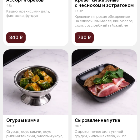
с чесноком и эстрагоном
48 г
170 г
Кешью, арахис, миндаль,
фисташки, фундук
Креветки тигровые обжаренные
на сливочном масле, вино белое,
соль, соус рыбный тайский, че
340 ₽
730 ₽
Огурцы кимчи
Сыровяленная утка
100 г
80 г
Огурцы, соус кимчи, соус
Сырокопченое филе утиной
рыбный тайский, рисовый уксус,
грудки, чипсы из хлеба, кинза