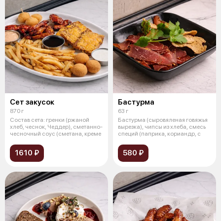
Сет закусок
Бастурма
870 г
63 г
Состав сета: гренки (ржаной
Бастурма (сыровяленая говяжья
хлеб, чеснок, Чеддер), сметанно-
вырезка), чипсы из хлеба, смесь
чесночный соус (сметана, креме
специй (паприка, кориандр, с
1610 ₽
580 ₽