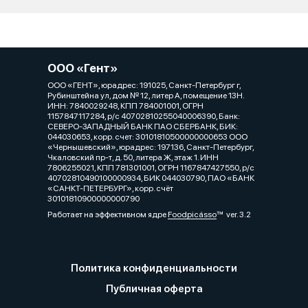
ООО «Гент»
ООО «ГЕНТ», юрадрес: 191025, Санкт-Петербург г,
Рубинштейна ул, дом № 12, литер А, помещение 13Н.
ИНН: 7840029248, КПП 784001001, ОГРН
1157847117284, р/с 40702810255040006390, Банк:
СЕВЕРО-ЗАПАДНЫЙ БАНК ПАО СБЕРБАНК, БИК:
044030653, корр. счет: 30101810500000000653 ООО
«Чернышевский», юрадрес: 197136, Санкт-Петербург,
Чкаловский пр-т, д. 50, литера Ж, этаж 1. ИНН
7806255021, КПП 781301001, ОГРН 1167847427550, р/с
40702810490100000934, БИК 044030790, ПАО «БАНК
«САНКТ-ПЕТЕРБУРГ», корр. счёт
30101810900000000790
Работает на эффективном ядре
Foodpicásso
ver. 3.2
Политика конфиденциальности
Публичная оферта