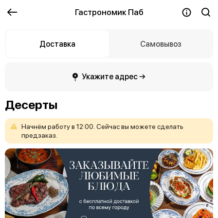
Гастрономик Паб
Доставка
Самовывоз
Укажите адрес →
Десерты
Начнём
работу
в
12:00.
Сейчас
вы
можете
сделать
предзаказ.