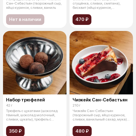
Сан-Себастьян (творожный сыр,
сгущёнка, сливки, сметана),
яйцо куриное, сливки, ваниль
бисквит (яйцо куриное,
сливочное масло
Нет в наличии
470 ₽
Набор трюфелей
Чизкейк Сан-Себастьян
42 г
210 г
Трюфель с цукатами (шоколад
Чизкейк Сан-Себастьян
тёмный, шоколад молочный,
(творожный сыр, яйцо куриное,
сливки, цукаты), трюфель с
сливки, ванильный сахар, мука),
арахисом
соус б
350 ₽
480 ₽