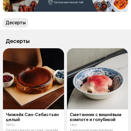
Десерты
Десерты
Чизкейк Сан-Себастьян
Сметанник с вишнёвым
целый
компоте и голубикой
1970 г
140 г
По предзаказу за сутки. Чизкейк
Сметанный крем (варёная