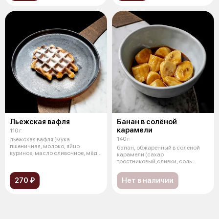
Льежская вафля
Банан в солёной
карамели
110 г
140 г
льежская вафля (мука
пшеничная, молоко, яйцо
банан, обжаренный в солёной
куриное, масло сливочное, мёд,
карамели (сахар
сахар жемчужны
тростниковый,сливки, соль
морская)
270 ₽
Нет в наличии