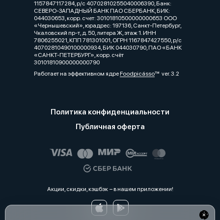
1157847117284, р/с 40702810255040006390, Банк:
СЕВЕРО-ЗАПАДНЫЙ БАНК ПАО СБЕРБАНК, БИК:
044030653, корр. счет: 30101810500000000653 ООО
«Чернышевский», юрадрес: 197136, Санкт-Петербург,
Чкаловский пр-т, д. 50, литера Ж, этаж 1. ИНН
7806255021, КПП 781301001, ОГРН 1167847427550, р/с
40702810490100000934, БИК 044030790, ПАО «БАНК
«САНКТ-ПЕТЕРБУРГ», корр. счёт
30101810900000000790
Работает на эффективном ядре
Foodpicásso
ver. 3.2
Политика конфиденциальности
Публичная оферта
Акции, скидки, кэшбэк − в нашем приложении!