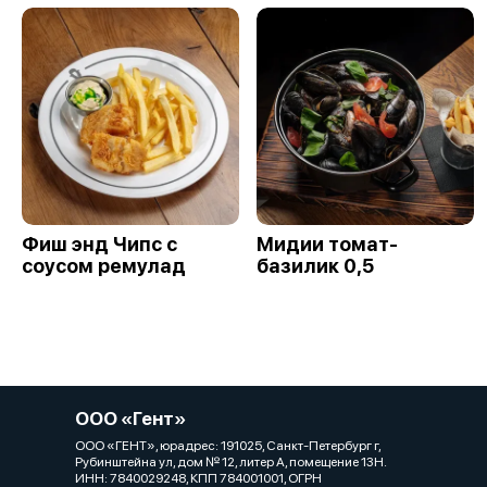
Фиш энд Чипс с
Mидии томат-
соусом ремулад
базилик 0,5
ООО «Гент»
ООО «ГЕНТ», юрадрес: 191025, Санкт-Петербург г,
Рубинштейна ул, дом № 12, литер А, помещение 13Н.
ИНН: 7840029248, КПП 784001001, ОГРН