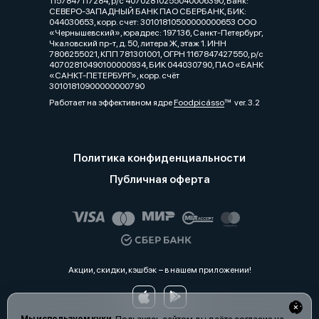
1157847117284, р/с 40702810255040006390, Банк:
СЕВЕРО-ЗАПАДНЫЙ БАНК ПАО СБЕРБАНК, БИК:
044030653, корр. счет: 30101810500000000653 ООО
«Чернышевский», юрадрес: 197136, Санкт-Петербург,
Чкаловский пр-т, д. 50, литера Ж, этаж 1. ИНН
7806255021, КПП 781301001, ОГРН 1167847427550, р/с
40702810490100000934, БИК 044030790, ПАО «БАНК
«САНКТ-ПЕТЕРБУРГ», корр. счёт
30101810900000000790
Работает на эффективном ядре
Foodpicásso
ver. 3.2
Политика конфиденциальности
Публичная оферта
Акции, скидки, кэшбэк − в нашем приложении!