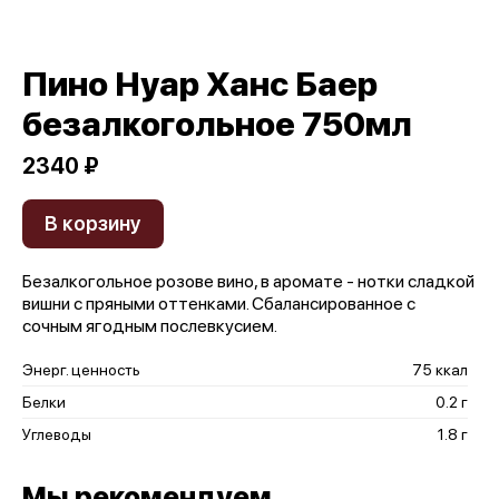
Пино Нуар Ханс Баер
безалкогольное 750мл
2340 ₽
В корзину
Безалкогольное розове вино, в аромате - нотки сладкой
вишни с пряными оттенками. Сбалансированное с
сочным ягодным послевкусием.
Энерг. ценность
75 ккал
Белки
0.2 г
Углеводы
1.8 г
Мы рекомендуем