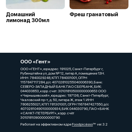
Домашний
Фреш гранатовый
лимонад 300мл
ООО «Гент»
ООО «ГЕНТ», юрадрес: 191025, Санкт-Петербург г,
Рубинштейна ул, дом № 12, литер А, помещение 13Н.
ИНН: 7840029248, КПП 784001001, ОГРН
1157847117284, р/с 40702810255040006390, Банк:
СЕВЕРО-ЗАПАДНЫЙ БАНК ПАО СБЕРБАНК, БИК:
044030653, корр. счет: 30101810500000000653 ООО
«Чернышевский», юрадрес: 197136, Санкт-Петербург,
Чкаловский пр-т, д. 50, литера Ж, этаж 1. ИНН
7806255021, КПП 781301001, ОГРН 1167847427550, р/с
40702810490100000934, БИК 044030790, ПАО «БАНК
«САНКТ-ПЕТЕРБУРГ», корр. счёт
30101810900000000790
Работает на эффективном ядре
Foodpicásso
ver. 3.2